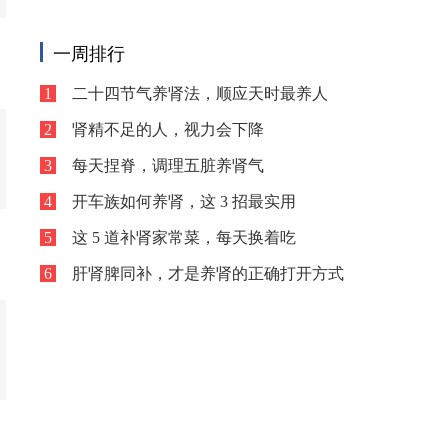
看手机时长，却始终
一周排行
1
二十四节气养肾法，顺应天时最养人
2
肾精不足的人，视力会下降
3
每天捏脊，调理五脏养肾气
4
开车族如何养肾，这 3 招最实用
5
这 5 道补肾家常菜，每天换着吃
6
肝肾脾同补，才是养肾的正确打开方式