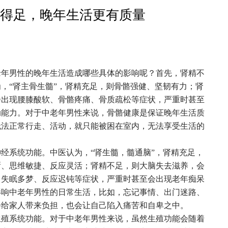
得足，晚年生活更有质量
男性的晚年生活造成哪些具体的影响呢？首先，肾精不
，“肾主骨生髓”，肾精充足，则骨骼强健、坚韧有力；肾
会出现腰膝酸软、骨骼疼痛、骨质疏松等症状，严重时甚至
动能力。对于中老年男性来说，骨骼健康是保证晚年生活质
无法正常行走、活动，就只能被困在室内，无法享受生活的
系统功能。中医认为，“肾生髓，髓通脑”，肾精充足，
晰、思维敏捷、反应灵活；肾精不足，则大脑失去滋养，会
、失眠多梦、反应迟钝等症状，严重时甚至会出现老年痴呆
影响中老年男性的日常生活，比如，忘记事情、出门迷路、
会给家人带来负担，也会让自己陷入痛苦和自卑之中。
系统功能。对于中老年男性来说，虽然生殖功能会随着