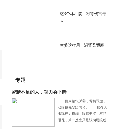
这3个坏习惯，对肾伤害最
大
生姜这样用，温肾又驱寒
专题
肾精不足的人，视力会下降
目为精气所养，肾精亏虚，
双眼最先发出信号。 很多人
出现视力模糊、眼睛干涩、容易
眼花，第一反应只是认为用眼过
度，单纯购买护眼滴眼液，减少