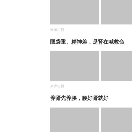
来源栏目
眼袋重、精神差，是肾在喊救命
来源栏目
养肾先养腰，腰好肾就好