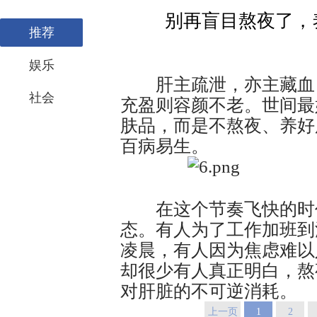
别再盲目熬夜了，
推荐
娱乐
肝主疏泄，亦主藏血，
社会
充盈则容颜不老。世间最
肤品，而是不熬夜、养好
百病易生。
在这个节奏飞快的时代
态。有人为了工作加班到
凌晨，有人因为焦虑难以
却很少有人真正明白，熬
对肝脏的不可逆消耗。
上一页
1
2